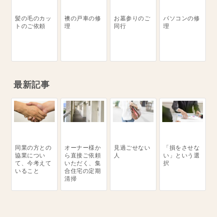
髪の毛のカッ
襖の戸車の修
お墓参りのご
パソコンの修
トのご依頼
理
同行
理
最新記事
同業の方との
オーナー様か
見過ごせない
「損をさせな
協業につい
ら直接ご依頼
人
い」という選
て、今考えて
いただく、集
択
いること
合住宅の定期
清掃